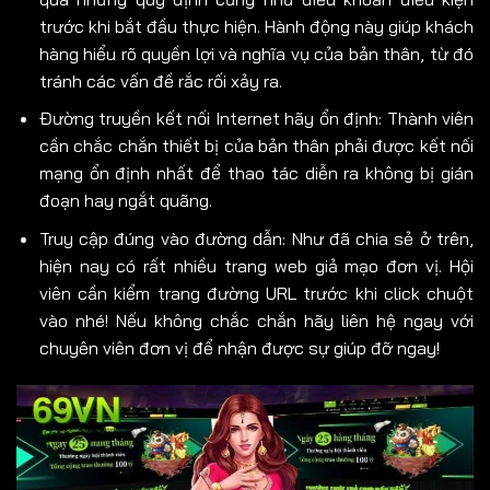
trước khi bắt đầu thực hiện. Hành động này giúp khách
hàng hiểu rõ quyền lợi và nghĩa vụ của bản thân, từ đó
tránh các vấn đề rắc rối xảy ra.
Đường truyền kết nối Internet hãy ổn định: Thành viên
cần chắc chắn thiết bị của bản thân phải được kết nối
mạng ổn định nhất để thao tác diễn ra không bị gián
đoạn hay ngắt quãng.
Truy cập đúng vào đường dẫn: Như đã chia sẻ ở trên,
hiện nay có rất nhiều trang web giả mạo đơn vị. Hội
viên cần kiểm trang đường URL trước khi click chuột
vào nhé! Nếu không chắc chắn hãy liên hệ ngay với
chuyên viên đơn vị để nhận được sự giúp đỡ ngay!