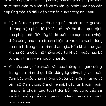
ra vô cùng đơn giản. Tuy nhiên, nhằm đảm bảo quá trình
thực hiện diễn ra suôn sẻ và thuận lợi nhất. Các bạn cần
đáp ứng một số điều kiện cơ bản quan trọng như sau:
Độ tuổi tham gia: Người dùng nếu muốn tham gia vào
thương hiệu phải đủ từ 18 tuổi trở lên theo quy định
của pháp luật. Bởi đây là độ tuổi các bạn có đủ nhận
thức cũng như chịu trách nhiệm trước các hành động
của mình trong quá trình tham gia. Nếu khai báo gian
không đúng sẽ bị hệ thống xóa tài khoản hoặc hủy bỏ
tư cách thành viên người chơi đó.
Yêu cầu cung cấp chuẩn xác các thông tin người dùng:
Trong quá trình thực hiện
đăng ký 69vn,
hội viên cần
đảm bảo chắc chắn những dữ liệu cá nhân như: họ và
tên, số điện thoại, địa chỉ email hoặc tài khoản ngân
hàng phải chuẩn xác tuyệt đối. Bởi nếu cung cấp sai
sẽ ảnh hưởng đến các giao dịch liên quan đến thanh
toán sau này.