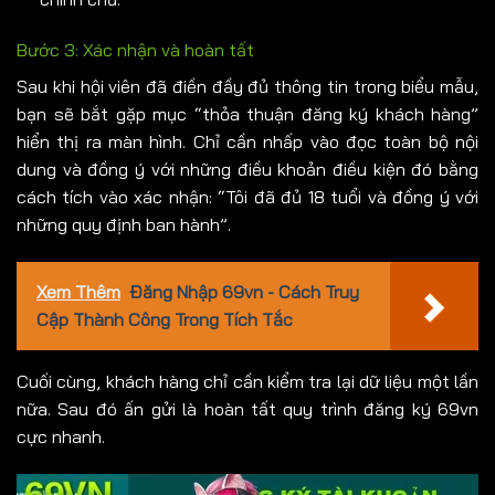
Bước 3: Xác nhận và hoàn tất
Sau khi hội viên đã điền đầy đủ thông tin trong biểu mẫu,
bạn sẽ bắt gặp mục “thỏa thuận đăng ký khách hàng”
hiển thị ra màn hình. Chỉ cần nhấp vào đọc toàn bộ nội
dung và đồng ý với những điều khoản điều kiện đó bằng
cách tích vào xác nhận: “Tôi đã đủ 18 tuổi và đồng ý với
những quy định ban hành”.
Xem Thêm
Đăng Nhập 69vn - Cách Truy
Cập Thành Công Trong Tích Tắc
Cuối cùng, khách hàng chỉ cần kiểm tra lại dữ liệu một lần
nữa. Sau đó ấn gửi là hoàn tất quy trình
đăng ký 69vn
cực nhanh.