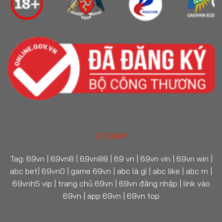
SITEMAP
Tag: 69vn | 69vn8 |
69vn
88 | 69 vn |
69vn
vin | 69vn win |
abc bet| 69vn0 | game
69vn | abc là gì | abc like | abc rn |
69vnh5 vip | trang chủ 69vn | 69vn đăng nhập | link vào
69vn | app 69vn | 69vn top