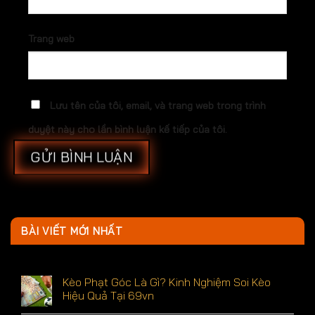
Trang web
Lưu tên của tôi, email, và trang web trong trình
duyệt này cho lần bình luận kế tiếp của tôi.
BÀI VIẾT MỚI NHẤT
Kèo Phạt Góc Là Gì? Kinh Nghiệm Soi Kèo
Hiệu Quả Tại 69vn