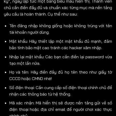
ký”, ngay lập tức một bảng biểu mẫu hiển thị. Thành viên
chủ cần điền đầy đủ và chuẩn xác từng mục mà nền tảng
yêu cầu là hoàn thành. Cụ thể như sau:
Tên đăng nhập không giống hoặc không trùng với tên
tài khoản người dùng.
Mật khẩu: Hãy thiết lập một mật khẩu đủ mạnh, đảm
bảo tính bảo mật cao tránh các hacker xâm nhập.
Nhập lại mật khẩu: Các bạn cần điền lại password vừa
tạo một lần nữa.
Họ và tên: Hãy điền đầy đủ họ tên theo như giấy tờ
CCCD hoặc CMND nhé!
Số điện thoại: Cần cung cấp số điện thoại chính chủ để
nhận các thông báo từ hệ thống.
Mã xác nhận: Mã hiển thị sẽ được nền tảng gửi về số
điện thoại hoặc địa chỉ email để người chơi xác thực
chính chủ.