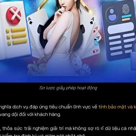
Sơ lược giấy phép hoạt động
nghĩa dịch vụ đáp ứng tiêu chuẩn lĩnh vực về
tính bảo mật và 
 vang dội đối với khách hàng.
 thỏa sức trải nghiệm giải trí mà không sợ rò rỉ dữ liệu cá n
 kiểm tra định kỳ và giám sát chặt chẽ.