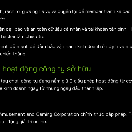
h, rạch ròi giữa nghĩa vụ và quyền lợi để member tránh xa các 
ớc.
n đại, bảo vệ an toàn dữ liệu cá nhân và tài khoản tân binh. 
 hacker lắm chiêu trò.
chính đủ mạnh để đảm bảo vận hành kinh doanh ổn định và mư
 chiến thắng.
p hoạt động công ty sở hữu
o tay chơi, công ty đang nắm giữ 3
giấy phép hoạt động
từ cơ
te kinh doanh ngay từ những ngày đầu thành lập.
Amusement and Gaming Corporation chính thức cấp phép. T
ạt động giải trí online.