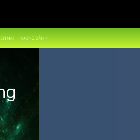
ẾN MÃI
HƯỚNG DẪN
ng