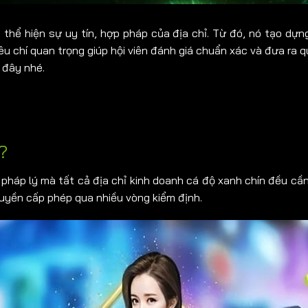
 thể hiện sự uy tín, hợp pháp của địa chỉ. Từ đó, nó tạo dựn
iêu chí quan trọng giúp hội viên đánh giá chuẩn xác và đưa ra q
 đây nhé.
?
nh pháp lý mà tất cả địa chỉ kinh doanh cá độ xanh chín đều c
uyền cấp phép qua nhiều vòng kiểm định.