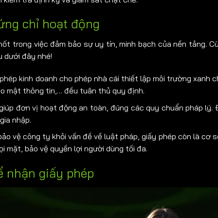
hứng chỉ hoạt động
chốt trong việc đảm bảo sự uy tín, minh bạch của nền tảng. C
 dưới đây nhé!
phép kinh doanh cho phép nhà cái thiết lập môi trường xanh c
bảo mật thông tin,… đều tuân thủ quy định.
ỉ giúp đơn vị hoạt động an toàn, đúng các quy chuẩn pháp lý.
gia nhập.
ảo vệ công ty khỏi vấn đề về luật pháp, giấy phép còn là cơ sở
i mặt, bảo vệ quyền lợi người dùng tối đa.
để nhận giấy phép