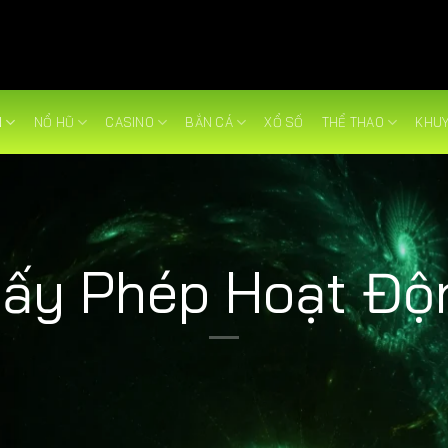
N
NỔ HŨ
CASINO
BẮN CÁ
XỔ SỐ
THỂ THAO
KHUY
iấy Phép Hoạt Độ