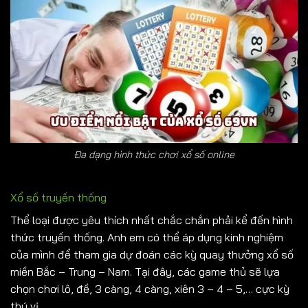
Đa dạng hình thức chơi xổ số online
Xổ số truyền thống
Thể loại được yêu thích nhất chắc chắn phải kể đến hình
thức truyền thống. Anh em có thể áp dụng kinh nghiệm
của mình để tham gia dự đoán các kỳ quay thưởng xổ số
miền Bắc – Trung – Nam. Tại đây, các game thủ sẽ lựa
chọn chơi lô, đề, 3 càng, 4 càng, xiên 3 – 4 – 5,… cực kỳ
thú vị.