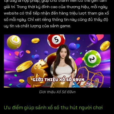
tại đây là hợp pháp, giúp cho thành viên có thể yên tâm
giải trí.
Trong thời kỳ đỉnh cao của thương hiệu, mỗi ngày
website có thể tiếp nhận đến hàng triệu lượt tham gia xổ
số mỗi ngày. Chỉ xét riêng thông tin này cũng đủ thấy độ
uy tín và chất lượng của sảnh game.
Giới thiệu Xổ Số 69vn
Ưu điểm giúp sảnh xổ số thu hút người chơi