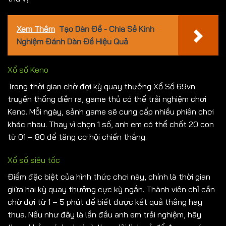
Xem Thêm
Tạo Dàn Đề - Chia Sẻ Kinh
Nghiệm Đánh Dàn Đề Hiệu Quả
Xổ số Keno
Trong thời gian chờ đợi kỳ quay thưởng Xổ Số 69vn
truyền thống diễn ra, game thủ có thể trải nghiệm chơi
Keno. Mỗi ngày, sảnh game sẽ cung cấp nhiều phiên chơi
khác nhau. Thay vì chọn 1 số, anh em có thể chốt 20 con
từ 01 – 80 để tăng cơ hội chiến thắng.
Xổ số siêu tốc
Điểm đặc biệt của hình thức chơi này, chính là thời gian
giữa hai kỳ quay thưởng cực kỳ ngắn. Thành viên chỉ cần
chờ đợi từ 1 – 5 phút để biết được kết quả thắng hay
thua. Nếu như đây là lần đầu anh em trải nghiệm, hãy