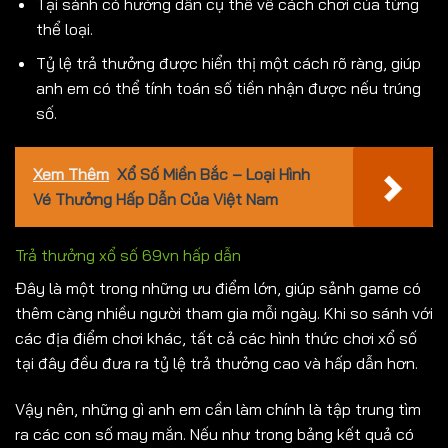
Tại sảnh có hướng dẫn cụ thể về cách chơi của từng
thể loại.
Tỷ lệ trả thưởng được hiển thị một cách rõ ràng, giúp
anh em có thể tính toán số tiền nhận được nếu trúng
số.
Xem Thêm
Xổ Số Miền Bắc – Loại Hình
Vé Thưởng Hấp Dẫn Của Việt Nam
Trả thưởng xổ số 69vn hấp dẫn
Đây là một trong những ưu điểm lớn, giúp sảnh game có
thêm càng nhiều người tham gia mỗi ngày. Khi so sánh với
các địa điểm chơi khác, tất cả các hình thức chơi xổ số
tại đây đều đưa ra tỷ lệ trả thưởng cao và hấp dẫn hơn.
Vậy nên, những gì anh em cần làm chính là tập trung tìm
ra các con số may mắn. Nếu như trong bảng kết quả có