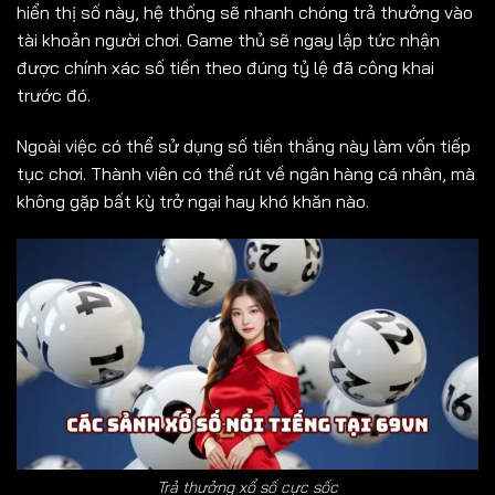
hiển thị số này, hệ thống sẽ nhanh chóng trả thưởng vào
tài khoản người chơi. Game thủ sẽ ngay lập tức nhận
được chính xác số tiền theo đúng tỷ lệ đã công khai
trước đó.
Ngoài việc có thể sử dụng số tiền thắng này làm vốn tiếp
tục chơi. Thành viên có thể rút về ngân hàng cá nhân, mà
không gặp bất kỳ trở ngại hay khó khăn nào.
Trả thưởng xổ số cực sốc