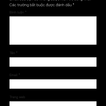
Các trường bắt buộc được đánh dấu
*
Bình luận
*
Tên
*
Email
*
Trang web