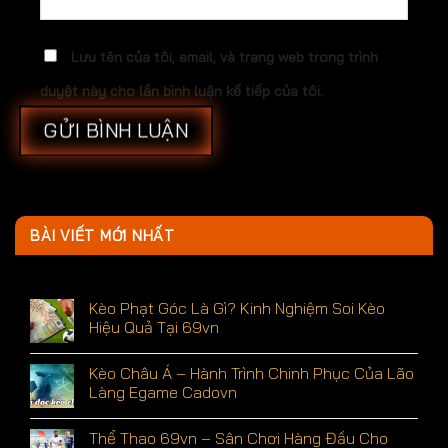
Lưu tên của tôi, email, và trang web trong trình
duyệt này cho lần bình luận kế tiếp của tôi.
BÀI VIẾT MỚI NHẤT
Kèo Phạt Góc Là Gì? Kinh Nghiệm Soi Kèo
Hiệu Quả Tại 69vn
Kèo Châu Á – Hành Trình Chinh Phục Của Lão
Làng Egame Cadovn
Thể Thao 69vn – Sân Chơi Hàng Đầu Cho