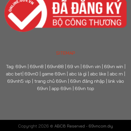
SITEMAP
Tag: 69vn | 69vn8 |
69vn
88 | 69 vn |
69vn
vin | 69vn win |
abc bet| 69vn0 | game
69vn | abc là gì | abc like | abc rn |
69vnh5 vip | trang chủ 69vn | 69vn đăng nhập | link vào
69vn | app 69vn | 69vn top
Copyright 2026 ©
ABC8 Reserved - 69vncom.diy