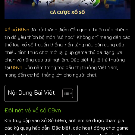
Xổ số 69vn
đã trở thành điểm đến quen thuộc của những
tín đồ yêu thích bộ môn “số học”. Không chỉ mang đến các
thể loại xổ số truyền thống, nền tảng này còn cung cấp
nhiều hình thức chơi mới lạ, giúp game thủ đa dạng lựa
chọn và nâng cao trải nghiệm. Đặc biệt, tỷ lệ trả thưởng
tại
69vn
luôn nằm trong top đầu thị trường Việt Nam,
mang đến cơ hội thắng lớn cho người chơi.
Nội Dung Bài Viết
Đôi nét về xổ số 69vn
Khi truy cập vào Xổ Số 69vn, anh em sẽ được tham gia
các kỳ quay hấp dẫn. Đặc biệt, các hoạt động chơi game