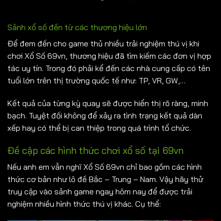
Sảnh xổ số đến từ các thương hiệu lớn
Để đem đến cho game thủ nhiều trải nghiệm thú vị khi
chơi Xổ Số 69vn, thương hiệu đã tìm kiếm các đơn vị hợp
tác uy tín. Trong đó phải kể đến các nhà cung cấp có tên
tuổi lớn trên thị trường quốc tế như: TP, VR, GW,…
Kết quả của từng kỳ quay sẽ được hiển thị rõ ràng, minh
bạch. Tuyệt đối không để xảy ra tình trạng kết quả dàn
xếp hay có thể bị can thiệp trong quá trình tổ chức.
Đề cập các hình thức chơi xổ số tại 69vn
Nếu anh em vẫn nghĩ Xổ Số 69vn chỉ bao gồm các hình
thức cơ bản như lô đề Bắc – Trung – Nam. Vậy hãy thử
truy cập vào sảnh game ngay hôm nay để được trải
nghiệm nhiều hình thức thú vị khác. Cụ thể: